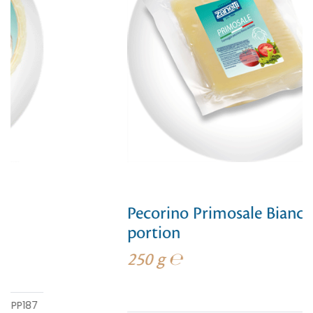
Pecorino Primosale Bianco
portion
250 g ℮