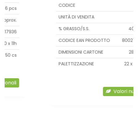
CODICE
PP187PE
UNITÀ DI VENDITA
1 X 12 pcs
% GRASSO/S.S.
40% approx.
CODICE EAN PRODOTTO
8002710412786
DIMENSIONI CARTONE
28 x 12 x 13 h
PALETTIZZAZIONE
22 x 8 = 176 cs
Valori nutrizionali