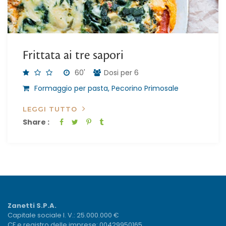
Frittata ai tre sapori
60'
Dosi per 6
Formaggio per pasta, Pecorino Primosale
LEGGI TUTTO
Share :
Zanetti S.P.A.
Capitale sociale I. V.: 25.000.000 €
CF e registro delle imprese: 00429950165