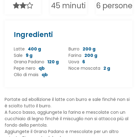
45 minuti
6 persone
Ingredienti
Latte
400 g
Burro
200 g
Sale
9 g
Farina
200 g
Grana Padano
120 g
Uova
6
Pepe nero
qb
Noce moscata
2 g
Olio di mais
qb
Portate ad ebollizione il latte con burro e sale finché non si
è sciolto tutto il burro.
A fuoco basso, aggiungete la farina e mescolate con un
cucchiaio di legno finché il miscuglio non si attacca più al
fondo della pentola.
Aggiungete il Grana Padano e mescolate per un altro